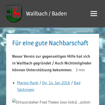
Zum
Inhalt
Wallbach / Baden
Menü
springen
Für eine gute Nachbarschaft
Neuer Verein zur gegenseitigen Hilfe hat sich
in Wallbach gegründet / Auch Nichtmitglieder
können Unterstützung bekommen.
3 min
Marion Rank
/
Do, 14. Jan 2016
/
Bad
Säckingen