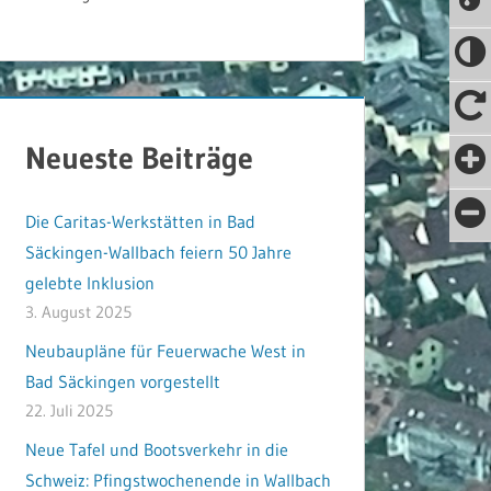
Neueste Beiträge
Die Caritas-Werkstätten in Bad
Säckingen-Wallbach feiern 50 Jahre
gelebte Inklusion
3. August 2025
Neubaupläne für Feuerwache West in
Bad Säckingen vorgestellt
22. Juli 2025
Neue Tafel und Bootsverkehr in die
Schweiz: Pfingstwochenende in Wallbach