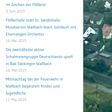
im Zeichen der Flößerei
9. Juni 2025
Flößerhalle statt St. Jakobshalle:
Musikverein Wallbach feiert Jubiläum mit
Ehemaligen-Orchester
19. Mai 2025
Die zweitälteste aktive
Schalmeiengruppe Deutschlands spielt
in Bad Säckingen-Wallbach
16. Mai 2025
Mitmachtag bei der Feuerwehr in
Wallbach begeistert Kinder und
Jugendliche
11. Mai 2025