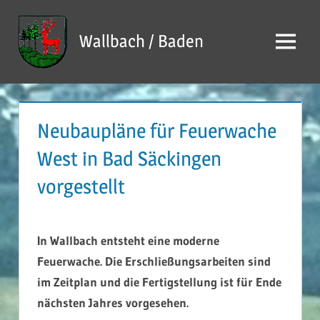
Zum
Inhalt
Wallbach / Baden
Menü
springen
Neubaupläne für Feuerwache
West in Bad Säckingen
vorgestellt
In Wallbach entsteht eine moderne
Feuerwache. Die Erschließungsarbeiten sind
im Zeitplan und die Fertigstellung ist für Ende
nächsten Jahres vorgesehen.