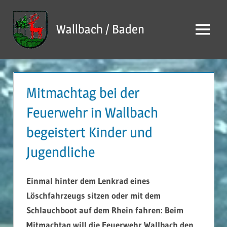
Zum
Inhalt
Wallbach / Baden
Menü
springen
Mitmachtag bei der
Feuerwehr in Wallbach
begeistert Kinder und
Jugendliche
Einmal hinter dem Lenkrad eines
Löschfahrzeugs sitzen oder mit dem
Schlauchboot auf dem Rhein fahren: Beim
Mitmachtag will die Feuerwehr Wallbach den