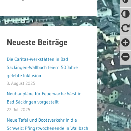
Neueste Beiträge
Die Caritas-Werkstätten in Bad
Säckingen-Wallbach feiern 50 Jahre
gelebte Inklusion
3. August 2025
Neubaupläne für Feuerwache West in
Bad Säckingen vorgestellt
22. Juli 2025
Neue Tafel und Bootsverkehr in die
Schweiz: Pfingstwochenende in Wallbach