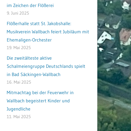
im Zeichen der Flößerei
9. Juni 2025
Flößerhalle statt St. Jakobshalle:
Musikverein Wallbach feiert Jubiläum mit
Ehemaligen-Orchester
19. Mai 2025
Die zweitälteste aktive
Schalmeiengruppe Deutschlands spielt
in Bad Säckingen-Wallbach
16. Mai 2025
Mitmachtag bei der Feuerwehr in
Wallbach begeistert Kinder und
Jugendliche
11. Mai 2025