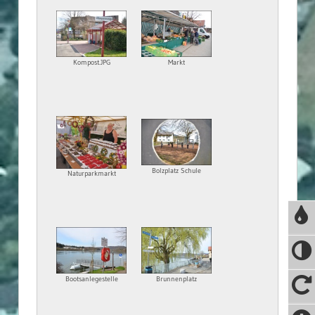
Kompost.JPG
Markt
Bolzplatz Schule
Naturparkmarkt
Bootsanlegestelle
Brunnenplatz