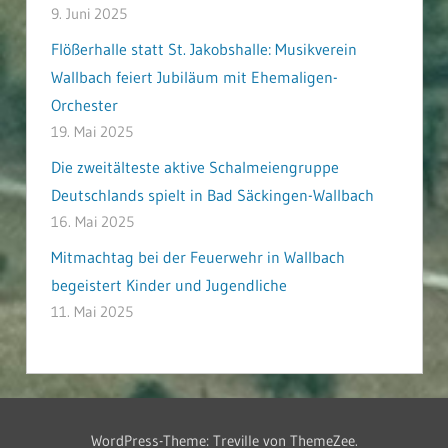
9. Juni 2025
Flößerhalle statt St. Jakobshalle: Musikverein
Wallbach feiert Jubiläum mit Ehemaligen-
Orchester
19. Mai 2025
Die zweitälteste aktive Schalmeiengruppe
Deutschlands spielt in Bad Säckingen-Wallbach
16. Mai 2025
Mitmachtag bei der Feuerwehr in Wallbach
begeistert Kinder und Jugendliche
11. Mai 2025
WordPress-Theme: Treville von ThemeZee.